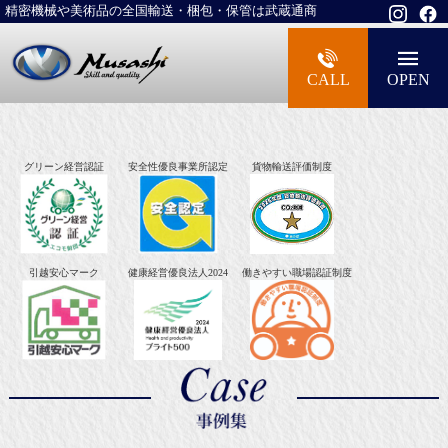
精密機械や美術品の全国輸送・梱包・保管は武蔵通商
大型精密機械・美術品・高級楽器の梱包・
CALL
OPEN
グリーン経営認証
安全性優良事業所認定
貨物輸送評価制度
引越安心マーク
健康経営優良法人2024
働きやすい職場認証制度