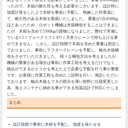
ったので、木箱の耐久性も考える必要がございます。設計時に
強度計算をした上で木材を事前に手配し、熟練した作業員に
て、耐久性のある木箱を製函いたしました。 重量が1台4500kg
ほどあったため、ロボット機械は木箱梱包することはできまし
たが、木箱を含めて5300kgの貨物になりました。弊社で常備し
ている3.5ｔフォークリフトや5ｔ天井クレーンで持ち上げる事
ができません。 しかし、設計段階で木箱を含めた重量は想定し
ておりました。事前にラフタークレーンを手配し、輸出木箱梱
包をさせていただきました。 様々な梱包方法を考えましたが、
機械の重量がある場合は事前に作業工程を考えるだけでなく、
積込ができるかどうかも考えた上で必要な手配を行う事が重要
です。お客様に作業工程も含めたご説明を行い、満足いただい
ております。輸出木箱もフタの部分を薄い材料に仕様変更した
為、海上コンテナに納める事ができる包装設計で対応いたしま
した。
まとめ
設計段階で事前に木材を手配し、強度を保たせる