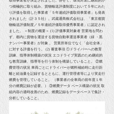
取得事業者が決定されました。併せて、環境対策に継続的か
つ積極的に取り組み、貨物輸送評価制度において５年にわた
り評価を取得した事業者「５年連続評価取得事業者」も発表
されました（計３５社）。武蔵通商株式会社は、「東京都貨
物輸送評価制度／５年連続評価取得優秀事業者」に認定され
ました。 ＜制度の概要＞ (1) 評価事業対象者 営業地を問わ
ず、都内に貨物を運送する貨物自動車運送事業者（緑 ・黒
ナンバー事業者）が対象 。 営業所単位でなく「会社全体」
に対する評価を行う。 (2) 審査事項 ①ドライバーへの教育
訓練、指導体制構築の状況 エコドライブ実践のため継続的
な教育訓練、指導等を行う体制を構築していること。 ②燃
費管理の状況 車両ごとにドライバーが燃料補給時に走行距
離と給油量を記録するとともに、運行管理者等により実走行
燃費を管理していること。 （事業者の全車両の前年度１年
分の燃費記録が必要。） ③燃費データ ベース構築の状況 取
組内容の適時改善のため、燃費記録をデータベースで集計・
分析していること。