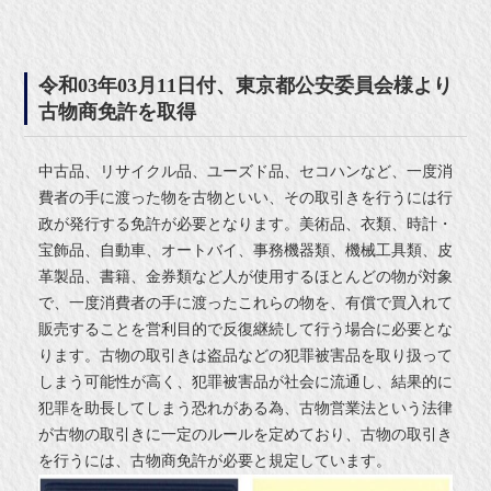
令和03年03月11日付、東京都公安委員会様より
古物商免許を取得
中古品、リサイクル品、ユーズド品、セコハンなど、一度消
費者の手に渡った物を古物といい、その取引きを行うには行
政が発行する免許が必要となります。美術品、衣類、時計・
宝飾品、自動車、オートバイ、事務機器類、機械工具類、皮
革製品、書籍、金券類など人が使用するほとんどの物が対象
で、一度消費者の手に渡ったこれらの物を、有償で買入れて
販売することを営利目的で反復継続して行う場合に必要とな
ります。古物の取引きは盗品などの犯罪被害品を取り扱って
しまう可能性が高く、犯罪被害品が社会に流通し、結果的に
犯罪を助長してしまう恐れがある為、古物営業法という法律
が古物の取引きに一定のルールを定めており、古物の取引き
を行うには、古物商免許が必要と規定しています。