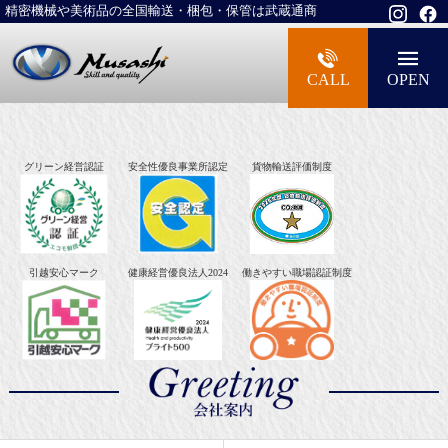
精密機械や美術品の全国輸送・梱包・保管は武蔵通商
大型精密機械・美術品・高級楽器の梱包・
CALL
OPEN
グリーン経営認証
安全性優良事業所認定
貨物輸送評価制度
引越安心マーク
健康経営優良法人2024
働きやすい職場認証制度