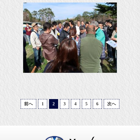
前へ
1
2
3
4
5
6
次へ
武蔵通商株式会社