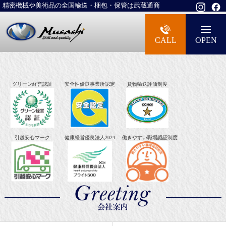
精密機械や美術品の全国輸送・梱包・保管は武蔵通商
大型精密機械・美術品・高級楽器の梱包・
CALL
OPEN
グリーン経営認証
安全性優良事業所認定
貨物輸送評価制度
引越安心マーク
健康経営優良法人2024
働きやすい職場認証制度