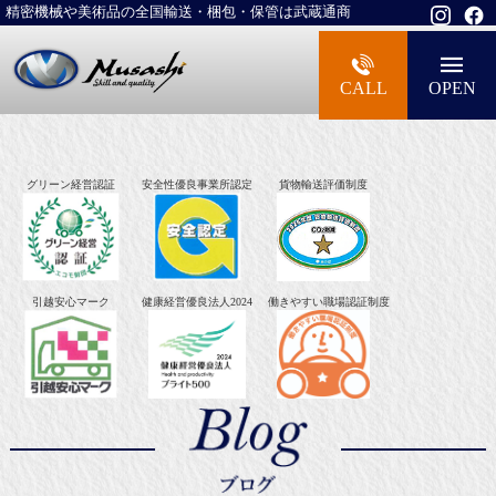
精密機械や美術品の全国輸送・梱包・保管は武蔵通商
大型精密機械・美術品・高級楽器の梱包・
CALL
OPEN
グリーン経営認証
安全性優良事業所認定
貨物輸送評価制度
引越安心マーク
健康経営優良法人2024
働きやすい職場認証制度