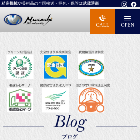
精密機械や美術品の全国輸送・梱包・保管は武蔵通商
大型精密機械・美術品・高級楽器の梱包・
CALL
OPEN
グリーン経営認証
安全性優良事業所認定
貨物輸送評価制度
引越安心マーク
健康経営優良法人2024
働きやすい職場認証制度