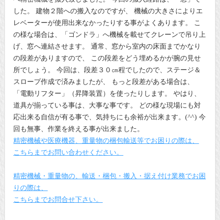
した。 建物２階への搬入なのですが、 機械の大きさによりエ
レベーターが使用出来なかったりする事がよくあります。 こ
の様な場合は、「ゴンドラ」へ機械を載せてクレーンで吊り上
げ、窓へ連結させます。 通常、窓から室内の床面までかなり
の段差がありますので、 この段差をどう埋めるかが腕の見せ
所でしょう。 今回は、段差３０㎝程でしたので、ステージ＆
スロープ作成で済みましたが、 もっと段差がある場合は、
「電動リフター」（昇降装置）を使ったりします。 やはり、
道具が揃っている事は、大事な事です。 どの様な現場にも対
応出来る自信が有る事で、気持ちにも余裕が出来ます。(^^) 今
回も無事、作業を終える事が出来ました。
精密機械や医療機器、重量物の梱包輸送等でお困りの際は、
こちらまでお問い合わせください。
精密機械・重量物の、輸送・梱包・搬入・据え付け業務でお困
りの際は、
こちらまでお問合せ下さい。