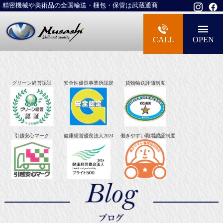
精密機械や美術品の全国輸送・梱包・保管は武蔵通商
大型精密機械・美術品・高級楽器の梱包・
CALL
OPEN
グリーン経営認証
安全性優良事業所認定
貨物輸送評価制度
引越安心マーク
健康経営優良法人2024
働きやすい職場認証制度