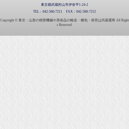
東京都武蔵村山市伊奈平1-24-2
TEL：
042-560-7211
FAX：
042-560-7212
Copyright © 東京・山形の精密機械や美術品の輸送・梱包・保管は武蔵通商 All Right
s Reserved.