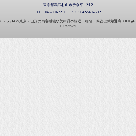
東京都武蔵村山市伊奈平1-24-2
TEL：
042-560-7211
FAX：
042-560-7212
Copyright © 東京・山形の精密機械や美術品の輸送・梱包・保管は武蔵通商 All Right
s Reserved.