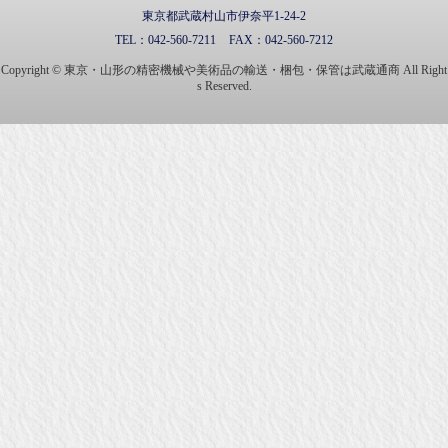
東京都武蔵村山市伊奈平1-24-2
TEL：
042-560-7211
FAX：
042-560-7212
Copyright © 東京・山形の精密機械や美術品の輸送・梱包・保管は武蔵通商 All Right
s Reserved.