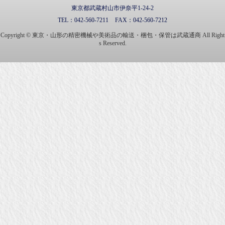
東京都武蔵村山市伊奈平1-24-2
TEL：
042-560-7211
FAX：
042-560-7212
Copyright © 東京・山形の精密機械や美術品の輸送・梱包・保管は武蔵通商 All Right
s Reserved.