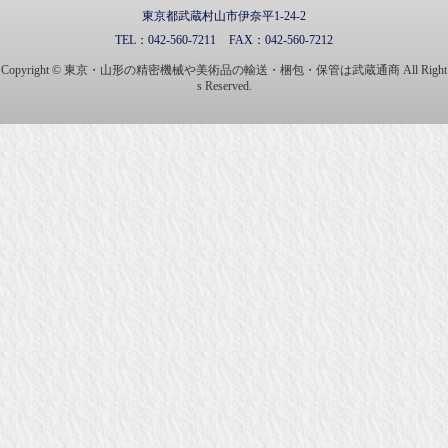
東京都武蔵村山市伊奈平1-24-2
TEL：
042-560-7211
FAX：
042-560-7212
Copyright © 東京・山形の精密機械や美術品の輸送・梱包・保管は武蔵通商 All Right
s Reserved.