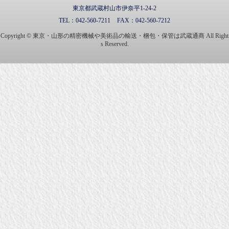
東京都武蔵村山市伊奈平1-24-2
TEL：
042-560-7211
FAX：
042-560-7212
Copyright © 東京・山形の精密機械や美術品の輸送・梱包・保管は武蔵通商 All Right
s Reserved.