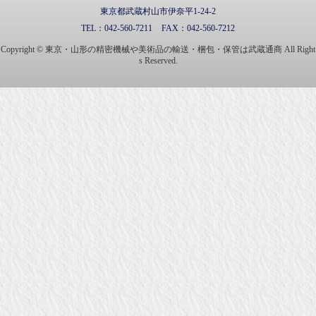
東京都武蔵村山市伊奈平1-24-2
TEL：
042-560-7211
FAX：
042-560-7212
Copyright © 東京・山形の精密機械や美術品の輸送・梱包・保管は武蔵通商 All Right
s Reserved.