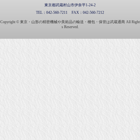
東京都武蔵村山市伊奈平1-24-2
TEL：
042-560-7211
FAX：
042-560-7212
Copyright © 東京・山形の精密機械や美術品の輸送・梱包・保管は武蔵通商 All Right
s Reserved.