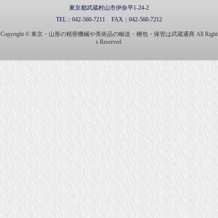
東京都武蔵村山市伊奈平1-24-2
TEL：
042-560-7211
FAX：
042-560-7212
Copyright © 東京・山形の精密機械や美術品の輸送・梱包・保管は武蔵通商 All Right
s Reserved.