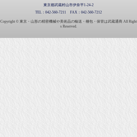
東京都武蔵村山市伊奈平1-24-2
TEL：
042-560-7211
FAX：
042-560-7212
Copyright © 東京・山形の精密機械や美術品の輸送・梱包・保管は武蔵通商 All Right
s Reserved.