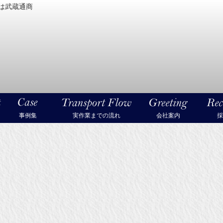
は武蔵通商
密機械・美術品・高級楽器の梱包・輸送なら武蔵通商
事例集
実作業までの流れ
会社案内
採