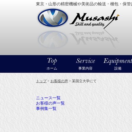
東京・山形の精密機械や美術品の輸送・梱包・保管
大型精
ホーム
事業内容
設備
トップ
>
お客様の声
>
某国立大学にて
ニュース一覧
お客様の声一覧
事例集一覧