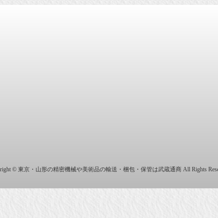
商株式会社
yright © 東京・山形の精密機械や美術品の輸送・梱包・保管は武蔵通商 All Rights Reser