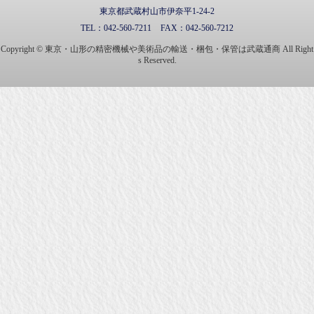
東京都武蔵村山市伊奈平1-24-2
TEL：
042-560-7211
FAX：
042-560-7212
Copyright © 東京・山形の精密機械や美術品の輸送・梱包・保管は武蔵通商 All Right
s Reserved.