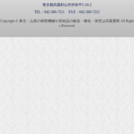
東京都武蔵村山市伊奈平1-24-2
TEL：
042-560-7211
FAX：
042-560-7212
Copyright © 東京・山形の精密機械や美術品の輸送・梱包・保管は武蔵通商 All Right
s Reserved.