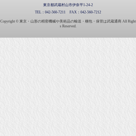
東京都武蔵村山市伊奈平1-24-2
TEL：
042-560-7211
FAX：
042-560-7212
Copyright © 東京・山形の精密機械や美術品の輸送・梱包・保管は武蔵通商 All Right
s Reserved.