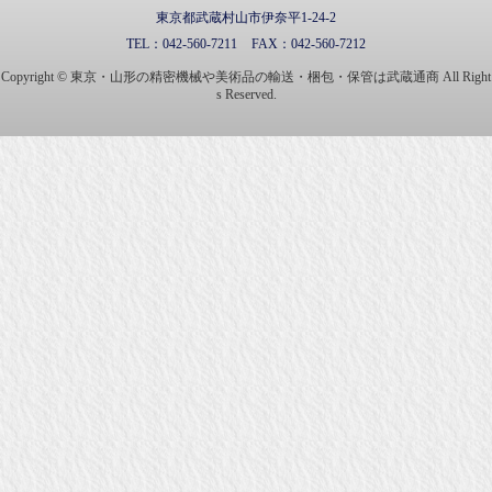
東京都武蔵村山市伊奈平1-24-2
TEL：
042-560-7211
FAX：
042-560-7212
Copyright © 東京・山形の精密機械や美術品の輸送・梱包・保管は武蔵通商 All Right
s Reserved.