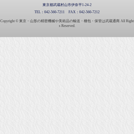
東京都武蔵村山市伊奈平1-24-2
TEL：
042-560-7211
FAX：
042-560-7212
Copyright © 東京・山形の精密機械や美術品の輸送・梱包・保管は武蔵通商 All Right
s Reserved.